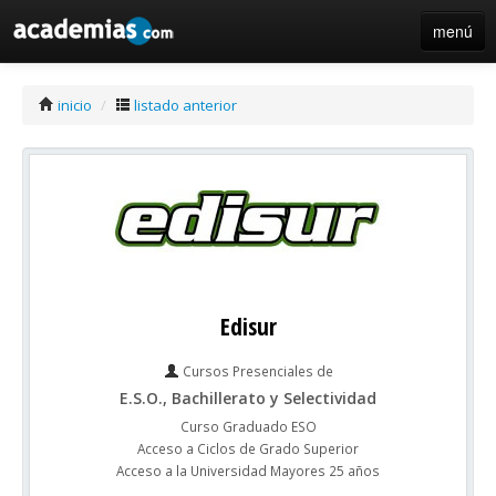
menú
iniciar sesión / registro de centros
inicio
/
listado anterior
Edisur
Cursos Presenciales de
E.S.O., Bachillerato y Selectividad
Curso Graduado ESO
Acceso a Ciclos de Grado Superior
Acceso a la Universidad Mayores 25 años