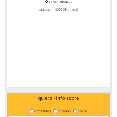
C/ San Antón 72
-
18005
(
Granada
)
Granada
quiero +info sobre
contenidos
horarios
precio