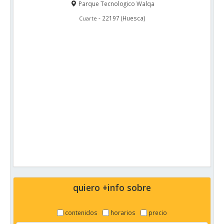
Parque Tecnologico Walqa
-
22197
(
Huesca
)
Cuarte
quiero +info sobre
contenidos
horarios
precio