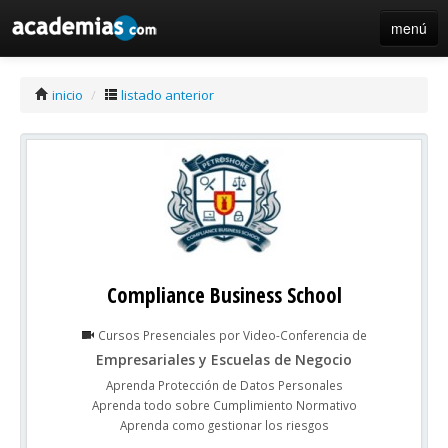
menú
iniciar sesión / registro de centros
inicio
/
listado anterior
Compliance Business School
Cursos Presenciales por Video-Conferencia de
Empresariales y Escuelas de Negocio
Aprenda Protección de Datos Personales
Aprenda todo sobre Cumplimiento Normativo
Aprenda como gestionar los riesgos