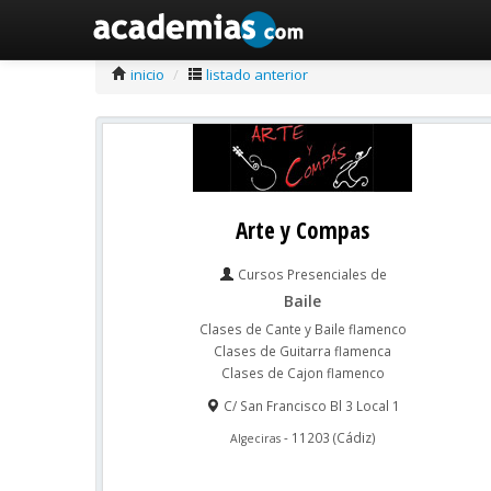
inicio
/
listado anterior
Arte y Compas
Cursos Presenciales de
Baile
Clases de Cante y Baile flamenco
Clases de Guitarra flamenca
Clases de Cajon flamenco
C/ San Francisco Bl 3 Local 1
-
11203
(
Cádiz
)
Algeciras