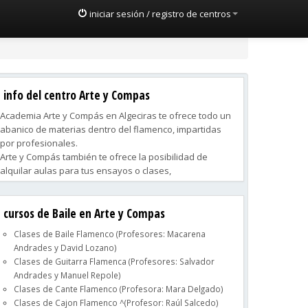
iniciar sesión / registro de centros
info del centro Arte y Compas
Academia Arte y Compás en Algeciras te ofrece todo un
abanico de materias dentro del flamenco, impartidas
por profesionales.
Arte y Compás también te ofrece la posibilidad de
alquilar aulas para tus ensayos o clases,
Puedes contratar clases privadas, y también te
montamos la coreofrafía del baile de tu boda si te vas a
cursos de Baile en Arte y Compas
casar.
Clases de Baile Flamenco (Profesores: Macarena
Andrades y David Lozano)
Clases de Guitarra Flamenca (Profesores: Salvador
Andrades y Manuel Repole)
Clases de Cante Flamenco (Profesora: Mara Delgado)
Clases de Cajon Flamenco ^(Profesor: Raúl Salcedo)