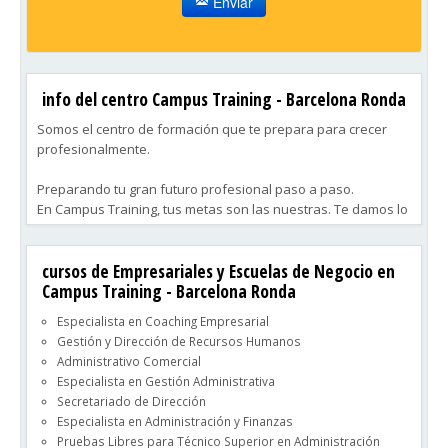
Enviar
info del centro Campus Training - Barcelona Ronda
Somos el centro de formación que te prepara para crecer
profesionalmente.
Preparando tu gran futuro profesional paso a paso.
En Campus Training, tus metas son las nuestras. Te damos lo
necesario para que, al terminar tu preparación, trabajes en
tu campo y emprendas tu carrera profesional. Ya sea crecer
cursos de Empresariales y Escuelas de Negocio en
en tu empresa, buscar nuevas oportunidades o ampliar
Campus Training - Barcelona Ronda
conocimientos, te apoyamos en cada etapa. Nuestro objetivo
es que logres el tuyo.
Especialista en Coaching Empresarial
Gestión y Dirección de Recursos Humanos
Un equipo de especialistas siempre a tu lado.
Administrativo Comercial
Durante tu formación con Campus Training, contarás con dos
Especialista en Gestión Administrativa
figuras clave que te apoyarán en todo momento.
Secretariado de Dirección
1. Tutorías personales
Especialista en Administración y Finanzas
2. Profesores especialistas
Pruebas Libres para Técnico Superior en Administración