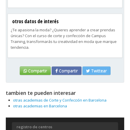
otros datos de interés
¿Te apasiona la moda? ¿Quieres aprender a crear prendas
únicas? Con el curso de corte y confección de Campus
Training, transformarás tu creatividad en moda que marque
tendencia.
Aprende a diseñar desde cero, a crear patrones, a elegir los
mejores textiles y a confeccionar todo tipo de prendas para
adentrarte en un sector profesional de referencia en
Compartir
Compartir
Twittear
nuestro país. ¡Da rienda suelta a tu imaginación y convierte
tus diseños en realidad!
tambien te pueden interesar
Con esta completa formación online y presencial estarás
preparado para el mercado laboral. Disfrutarás trabajando
otras academias de Corte y Confección en Barcelona
en lo que realmente te apasiona. ¡Da el paso y elige el curso
otras academias en Barcelona
de moda, corte y confección!
registro de centros