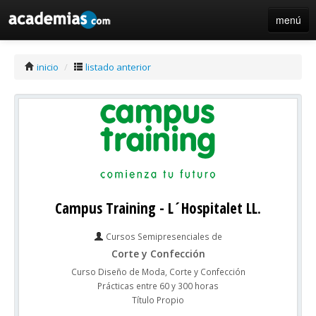
menú
iniciar sesión / registro de centros
inicio
/
listado anterior
Campus Training - L´Hospitalet LL.
Cursos Semipresenciales de
Corte y Confección
Curso Diseño de Moda, Corte y Confección
Prácticas entre 60 y 300 horas
Título Propio