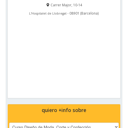
Carrer Major, 10-14
-
08901
(
Barcelona
)
L'Hospitalet de Llobregat
quiero +info sobre