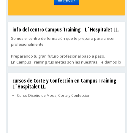
Enviar
info del centro Campus Training - L´Hospitalet LL.
Somos el centro de formación que te prepara para crecer
profesionalmente.
Preparando tu gran futuro profesional paso a paso.
En Campus Training, tus metas son las nuestras. Te damos lo
necesario para que, al terminar tu preparación, trabajes en
tu campo y emprendas tu carrera profesional. Ya sea crecer
cursos de Corte y Confección en Campus Training -
en tu empresa, buscar nuevas oportunidades o ampliar
L´Hospitalet LL.
conocimientos, te apoyamos en cada etapa. Nuestro objetivo
es que logres el tuyo.
Curso Diseño de Moda, Corte y Confección
Un equipo de especialistas siempre a tu lado.
Durante tu formación con Campus Training, contarás con dos
figuras clave que te apoyarán en todo momento.
1. Tutorías personales
2. Profesores especialistas