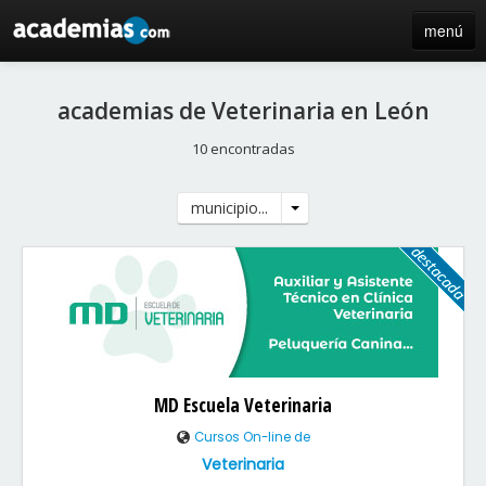
menú
inicio
academias de Veterinaria en León
blog
10 encontradas
directorio
municipio...
iniciar sesión / registro de centros
MD Escuela Veterinaria
Cursos On-line de
Veterinaria