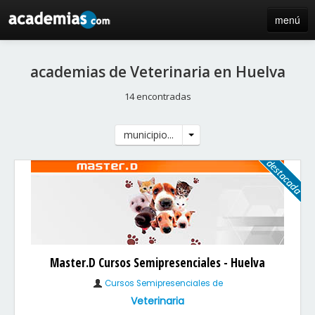
menú
inicio
academias de Veterinaria en Huelva
blog
14 encontradas
directorio
municipio...
iniciar sesión / registro de centros
Master.D Cursos Semipresenciales - Huelva
Cursos Semipresenciales de
Veterinaria