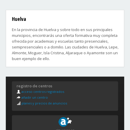
Huelva
En la provincia de Huelva y sobre todo en sus principales
municipios, encontrarás una oferta formativa muy completa
ofrecida por academias y escuelas tanto presenciales,
semipresenciales o a domilio. Las ciudades de Huelva, Lepe,
Almonte, Moguer, Isla Cristina, Aljaraque o Ayamonte son un
buen ejemplo de ello.
Zonas y Barrios de la ciudad de Huelva:
1. Zona centro de la ciudad
registro de centros
2. Molino de la Vega, La Navidad, Las Colonias, Santa Lucía,
acceso centros registrados
Cardeñas.
añadir un centro
3. El Carmen, La Orden, Santa Marta, Parque Moret-Ciudad
planes y precios de anuncios
Deportiva, Alcalde Diego Sayago (El torrejón), Príncipe Felipe.
4. Urbanización Verdeluz, La Hispanidad, Urbanización
Santa María del Pilar, Jardines Sierra de Huelva, La Florida,
Vistalegre.
5. San Antonio, Las Adoratrices, Las tres ventanas.