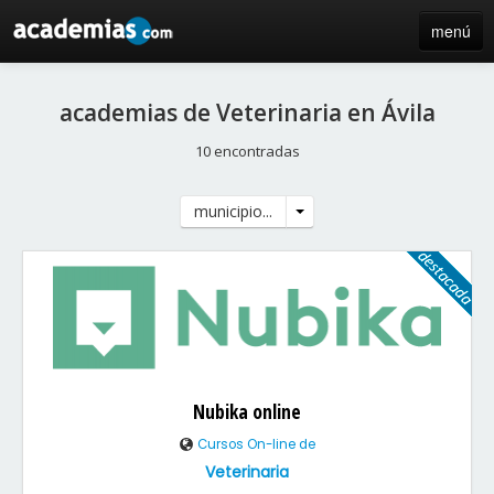
menú
inicio
academias de Veterinaria en Ávila
blog
10 encontradas
directorio
municipio...
iniciar sesión / registro de centros
Nubika online
Cursos On-line de
Veterinaria