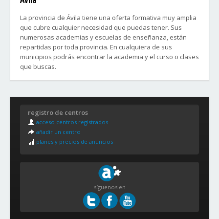
La provincia de Ávila tiene una oferta formativa muy amplia
que cubre cualquier necesidad que puedas tener. Sus
numerosas academias y escuelas de enseñanza, están
repartidas por toda provincia. En cualquiera de sus
municipios podrás encontrar la academia y el curso o clases
que buscas.
Barrios de la Ciudad de Ávila:
Centro
registro de centros
Encarnación
acceso centros registrados
Intramuros
añadir un centro
Barrio Universidad
planes y precios de anuncios
San Antonio Hervencias
Zona Sur
síguenos en