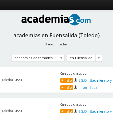
academias en Fuensalida (Toledo)
2 encontradas
academias de temática...
en Fuensalida
Cursos y clases de
(Toledo) - 45510
+ info
E.S.O., Bachillerato y
+ info
Informática
Cursos y clases de
(Toledo) - 45510
+ info
E.S.O., Bachillerato y