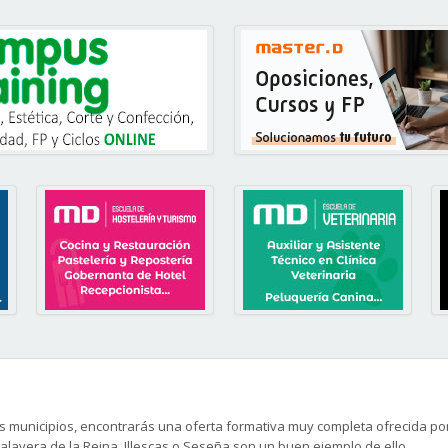
les municipios, encontrarás una oferta formativa muy completa ofrecida po
alavera de la Reina, Illescas o Seseña son un buen ejemplo de ello.