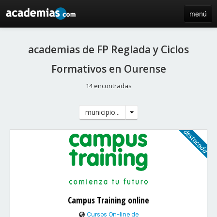
menú
inicio
academias de FP Reglada y Ciclos
blog
Formativos en Ourense
directorio
14 encontradas
iniciar sesión / registro de centros
municipio...
Campus Training online
Cursos On-line de