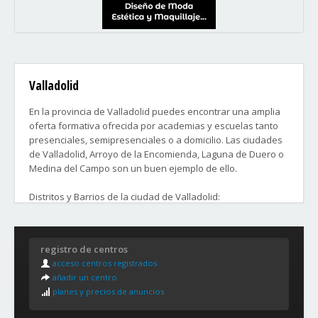
Valladolid
En la provincia de Valladolid puedes encontrar una amplia
oferta formativa ofrecida por academias y escuelas tanto
presenciales, semipresenciales o a domicilio. Las ciudades
de Valladolid, Arroyo de la Encomienda, Laguna de Duero o
Medina del Campo son un buen ejemplo de ello.
Distritos y Barrios de la ciudad de Valladolid:
1. Centro
2. Campo Grande, Paseo Zorrilla (Bajo), Barriada de la
registro de centros
guardia civil
acceso centros registrados
3. Caño Argales
añadir un centro
4. Delicias, Campo Grande (Renfe), Caamaño-Las Viudas
planes y precios de anuncios
5. Centro (Plaza España), Universidad, Centro
(Cantarranillas)