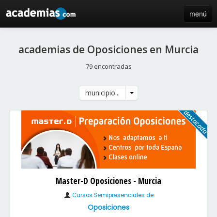
menú
inicio
academias de Oposiciones en Murcia
blog
79 encontradas
directorio
municipio...
iniciar sesión / registro de centros
Master-D Oposiciones - Murcia
Cursos Semipresenciales de
Oposiciones