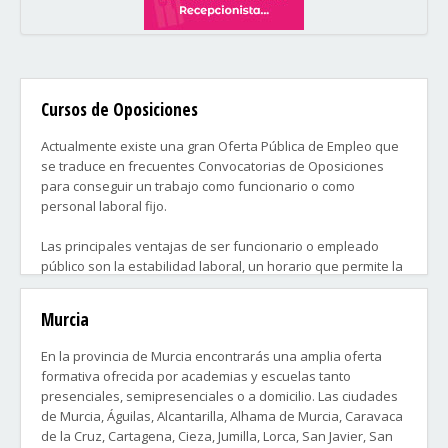
Cursos de Oposiciones
Actualmente existe una gran Oferta Pública de Empleo que
se traduce en frecuentes Convocatorias de Oposiciones
para conseguir un trabajo como funcionario o como
personal laboral fijo.
Las principales ventajas de ser funcionario o empleado
público son la estabilidad laboral, un horario que permite la
conciliación familiar y las condiciones del trabajo que no
permiten la sobre explotación.
Murcia
Oposiciones a la Administración General del Estado,
En la provincia de Murcia encontrarás una amplia oferta
Oposiciones a la Administración de Justicia.
formativa ofrecida por academias y escuelas tanto
Oposiciones a Correos.
presenciales, semipresenciales o a domicilio. Las ciudades
Oposiciones de Sanidad.
de Murcia, Águilas, Alcantarilla, Alhama de Murcia, Caravaca
Oposiciones de Educación.
de la Cruz, Cartagena, Cieza, Jumilla, Lorca, San Javier, San
Oposiciones a cuerpos de seguridad como Policía y Guardia