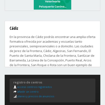
Cádiz
En la provincia de Cádiz podrás encontrar una amplia oferta
formativa ofrecida por academias y escuelas tanto
presenciales, semipresenciales o a domicilio. Las ciudades
de Jerez de la Frontera, Cádiz, Algeciras, San Fernando, El
Puerto de Santa María, Chiclana de la Frontera, Sanlúcar de
Barrameda, La Lïnea de la Concepción, Puerto Real, Arcos
de la Frontera, San Roque o Rota son un buen ejemplo de
ello.
Distritos y Barrios de la ciudad de Cádiz:
registro de centros
acceso centros registrados
1. El Mentidero, San Juan, El Balón, La Viña.
añadir un centro
2. Santa María, El Pópulo, Astilleros, Barriada de la Paz.
planes y precios de anuncios
3. Loreto, Puntales, Djienkulu.