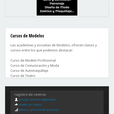
Cursos de Modelos
Las academias y escuelas de Modelos, ofrecen clases y
cursos entre los que podemos destacar:
Curso de Modelo Profesional
Curso de Comunicación y Moda
Curso de Automaquillaje
Curso de Teatro
Curso de Modelo de Publicidad y Fotografía
Curso de Protocolo
Curso de Expresión Corporal
registro de centros
acceso centros registrados
Cursos que te preparan profesionalmente para poder
añadir un centro
ocupar un puesto de trabajo en el mundo de la Moda.
planes y precios de anuncios