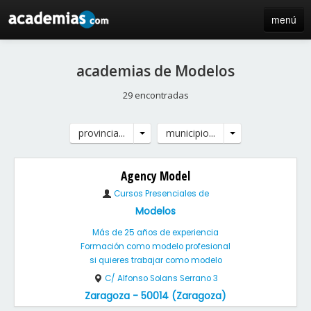
menú
inicio
academias de Modelos
blog
29 encontradas
directorio
provincia...
municipio...
iniciar sesión / registro de centros
Agency Model
Cursos Presenciales de
Modelos
Más de 25 años de experiencia
Formación como modelo profesional
si quieres trabajar como modelo
C/ Alfonso Solans Serrano 3
Zaragoza - 50014 (Zaragoza)