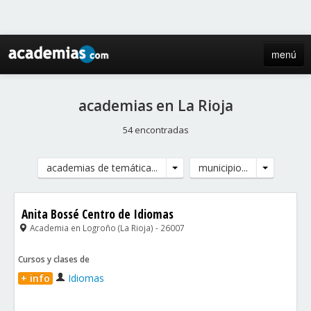
menú
inicio
academias en La Rioja
blog
54 encontradas
directorio
academias de temática...
municipio...
iniciar sesión / registro de centros
Anita Bossé Centro de Idiomas
Academia en Logroño (La Rioja) - 26007
Cursos y clases de
+ info
Idiomas