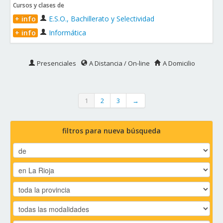
Cursos y clases de
+ info
E.S.O., Bachillerato y Selectividad
+ info
Informática
Presenciales
A Distancia / On-line
A Domicilio
1
2
3
→
filtros para nueva búsqueda