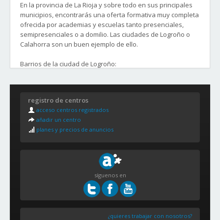
En la provincia de La Rioja y sobre todo en sus principales
municipios, encontrarás una oferta formativa muy completa
ofrecida por academias y escuelas tanto presenciales,
semipresenciales o a domilio. Las ciudades de Logroño o
Calahorra son un buen ejemplo de ello.
Barrios de la ciudad de Logroño:
- El Cortijo
- Varea
registro de centros
- Yagüe
acceso centros registrados
añadir un centro
planes y precios de anuncios
síguenos en
¿quieres trabajar con nosotros?