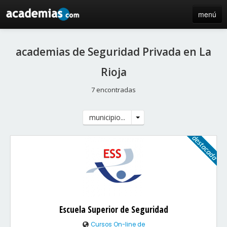
menú
inicio
academias de Seguridad Privada en La
blog
Rioja
directorio
7 encontradas
iniciar sesión / registro de centros
municipio...
Escuela Superior de Seguridad
Cursos On-line de