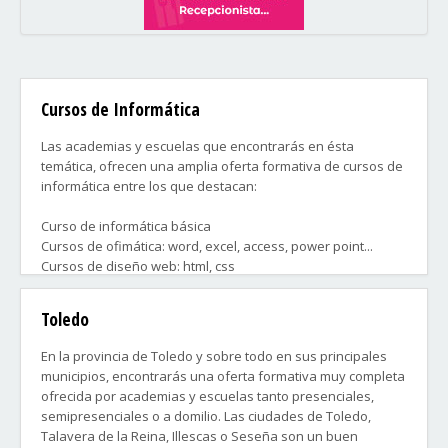
Cursos de Informática
Las academias y escuelas que encontrarás en ésta
temática, ofrecen una amplia oferta formativa de cursos de
informática entre los que destacan:
Curso de informática básica
Cursos de ofimática: word, excel, access, power point...
Cursos de diseño web: html, css
Cursos de aplicaciones web
Cursos de robótica
Toledo
Cursos de diseño gráfico: photoshop, illustrator...
Cursos de diseño técnico: 2D, 3D ...
En la provincia de Toledo y sobre todo en sus principales
Cursos de desarrollo de videojuegos
municipios, encontrarás una oferta formativa muy completa
Cursos de lenguajes de programación
ofrecida por academias y escuelas tanto presenciales,
Cursos de gestión empresarial
semipresenciales o a domilio. Las ciudades de Toledo,
Talavera de la Reina, Illescas o Seseña son un buen
y muchos otros que te ayudarán a conseguir un trabajo en