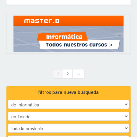
1
2
→
filtros para nueva búsqueda