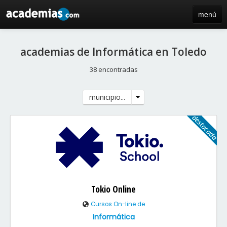
menú
inicio
academias de Informática en Toledo
blog
38 encontradas
directorio
municipio...
iniciar sesión / registro de centros
Tokio Online
Cursos On-line de
Informática