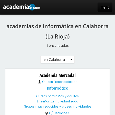
menú
inicio
academias de Informática en Calahorra
blog
(La Rioja)
directorio
1 encontradas
iniciar sesión / registro de centros
en Calahorra
Academia Mercadal
Cursos Presenciales de
Informática
Cursos para niños y adultos
Enseñanza Individualizada
Grupos muy reducidos y clases individuales
C/ Bebricio 55