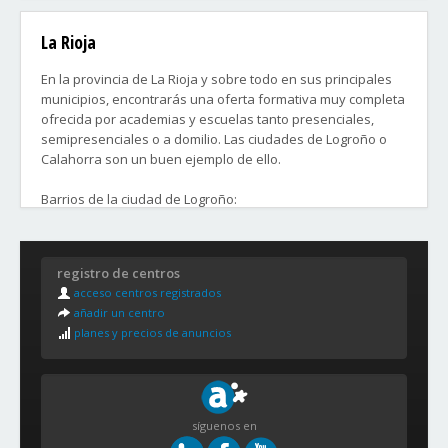
Cursos de aplicaciones web
Cursos de robótica
La Rioja
Cursos de diseño gráfico: photoshop, illustrator...
Cursos de diseño técnico: 2D, 3D ...
En la provincia de La Rioja y sobre todo en sus principales
Cursos de desarrollo de videojuegos
municipios, encontrarás una oferta formativa muy completa
Cursos de lenguajes de programación
ofrecida por academias y escuelas tanto presenciales,
Cursos de gestión empresarial
semipresenciales o a domilio. Las ciudades de Logroño o
Calahorra son un buen ejemplo de ello.
y muchos otros que te ayudarán a conseguir un trabajo en
el que se utilicen Tecnologías de la Información.
Barrios de la ciudad de Logroño:
Contacta ahora con las academias que más te convengan,
- El Cortijo
para comenzar cuanto antes tu curso.
- Varea
registro de centros
- Yagüe
acceso centros registrados
añadir un centro
planes y precios de anuncios
síguenos en