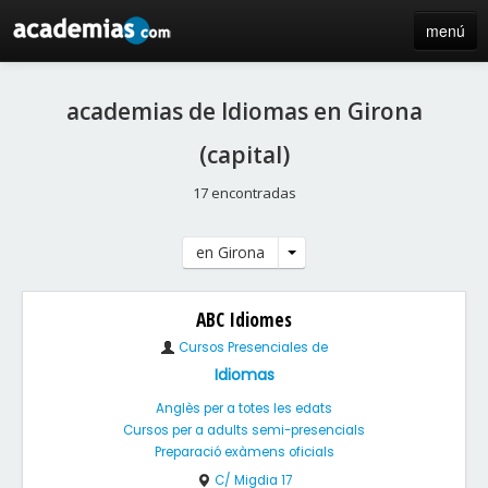
menú
inicio
academias de Idiomas en Girona
blog
(capital)
directorio
17 encontradas
iniciar sesión / registro de centros
en Girona
ABC Idiomes
Cursos Presenciales de
Idiomas
Anglès per a totes les edats
Cursos per a adults semi-presencials
Preparació exàmens oficials
C/ Migdia 17