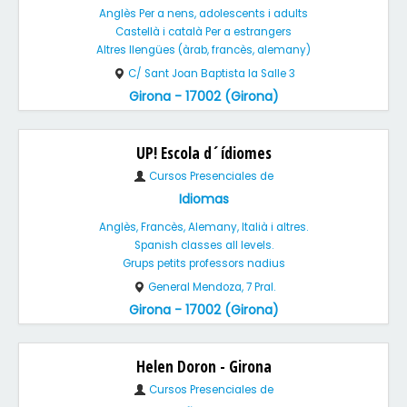
Anglès Per a nens, adolescents i adults
Castellà i català Per a estrangers
Altres llengües (àrab, francès, alemany)
C/ Sant Joan Baptista la Salle 3
Girona - 17002 (Girona)
UP! Escola d´ídiomes
Cursos Presenciales de
Idiomas
Anglès, Francès, Alemany, Italià i altres.
Spanish classes all levels.
Grups petits professors nadius
General Mendoza, 7 Pral.
Girona - 17002 (Girona)
Helen Doron - Girona
Cursos Presenciales de