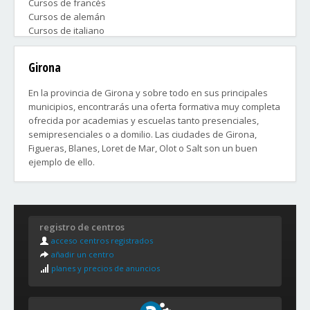
Cursos de francés
Cursos de alemán
Cursos de italiano
Cursos de portugués
Cursos de chino
Girona
Cursos de japonés
Cursos de coreano
En la provincia de Girona y sobre todo en sus principales
Cursos de español para extranjeros
municipios, encontrarás una oferta formativa muy completa
Preparación de Exámenes Oficiales Cambridge, TOEFL,
ofrecida por academias y escuelas tanto presenciales,
GMAT, GRE, SAT
semipresenciales o a domilio. Las ciudades de Girona,
Cursos de Idiomas en el extranjero
Figueras, Blanes, Loret de Mar, Olot o Salt son un buen
ejemplo de ello.
Tanto para niveles básico, medio o avanzado y para niños o
para adultos.
Área urbana de Girona:
Contacta ahora con la(s) academias que más te convenga(n)
Salt, Sarriá de Ter, Quart, Fornells de la Selva, Vilablareix,
y disfruta lo antes posible con tu curso.
Aiguaviva y San Gregorio.
registro de centros
acceso centros registrados
añadir un centro
planes y precios de anuncios