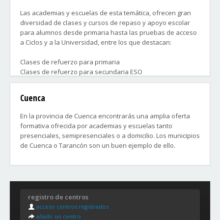
Las academias y escuelas de esta temática, ofrecen gran
diversidad de clases y cursos de repaso y apoyo escolar
para alumnos desde primaria hasta las pruebas de acceso
a Ciclos y a la Universidad, entre los que destacan:
Clases de refuerzo para primaria
Clases de refuerzo para secundaria ESO
Clases de refuerzo para bachillerato
Preparación de selectividad EvAU
Cuenca
Preparación de acceso a Ciclos Formativos de Grado Medio
y Grado Superior
En la provincia de Cuenca encontrarás una amplia oferta
Preparación de acceso a la Universidad para mayores de 25
formativa ofrecida por academias y escuelas tanto
y 45 años
presenciales, semipresenciales o a domicilio. Los municipios
Preparación de examen libre de Graduado en ESO para
de Cuenca o Tarancón son un buen ejemplo de ello.
mayores de 18 años
Contacta ahora con las academias que más te convengan y
en breve podrás comenzar tus clases.
registro de centros
acceso centros registrados
añadir un centro