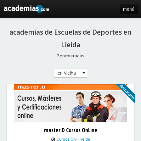
menú
inicio
academias de Escuelas de Deportes en
blog
Lleida
directorio
7 encontradas
iniciar sesión / registro de centros
en Vielha
master.D Cursos OnLine
Cursos On-line de