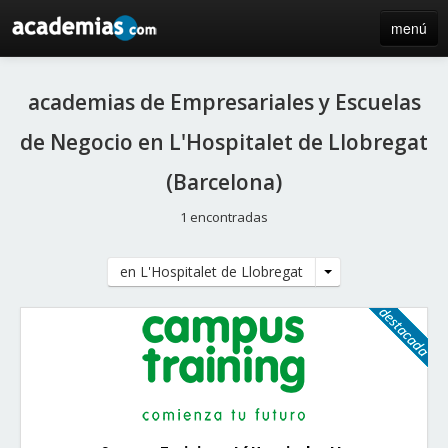
menú
inicio
academias de Empresariales y Escuelas
blog
de Negocio en L'Hospitalet de Llobregat
directorio
(Barcelona)
iniciar sesión / registro de centros
1 encontradas
en L'Hospitalet de Llobregat