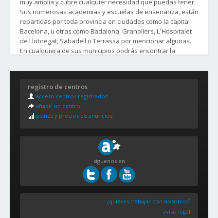
muy amplia y cubre cualquier necesidad que puedas tener.
Sus numerosas academias y escuelas de enseñanza, están
repartidas por toda provincia en ciudades como la capital
Bacelona, u otras como Badalona, Granollers, L´Hospitalet
de Llobregat, Sabadell o Terrassa por mencionar algunas.
En cualquiera de sus municipios podrás encontrar la
academia y el curso o clases que buscas.
Distritos y Barrios de la Ciudad de Barcelona:
registro de centros
1. CIUTAT VELLA
acceso centros registrados
El Raval
añadir un centro
Barrio Gótico
planes y precios de anuncios
La Barceloneta
Sant Pere, Santa Caterina i la Ribera
2. ENSANCHE
El Fort Pienc
síguenos en
Sagrada Familia
Dreta de l&#39;Eixample
La Antigua Izquierda del Ensanche
La Nueva Izquierda del Ensanche
¿quieres trabajar con nosotros?
Sant Antoni
aviso legal