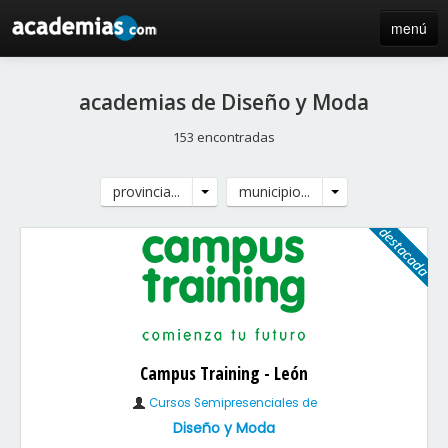
menú
inicio
academias de Diseño y Moda
blog
153 encontradas
directorio
provincia...
municipio...
iniciar sesión / registro de centros
Campus Training - León
Cursos Semipresenciales de
Diseño y Moda