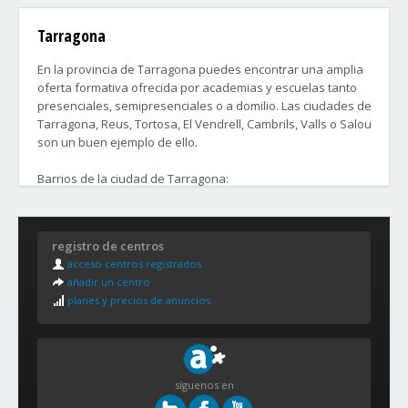
Tarragona
En la provincia de Tarragona puedes encontrar una amplia
oferta formativa ofrecida por academias y escuelas tanto
presenciales, semipresenciales o a domilio. Las ciudades de
Tarragona, Reus, Tortosa, El Vendrell, Cambrils, Valls o Salou
son un buen ejemplo de ello.
Barrios de la ciudad de Tarragona:
Part Alta
Eixample Centre
Nou Eixample
registro de centros
Barris Marítims
acceso centros registrados
Verge del Carme
añadir un centro
Residencial Palau i Torres Jordi
planes y precios de anuncios
Torreforta, Icomar i la Granja
Riuclar, Parc Riuclar i Mas del Sevil
L'Albada, la Floresta, els Montgons i les Gavarres
Campclar i Verge del Pilar
Bonavista i Buenos Aires
síguenos en
Sant Salvador, Sant Ramon i Santa Isabel