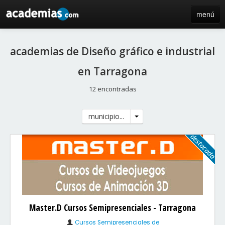
menú
inicio
academias de Diseño gráfico e industrial
blog
en Tarragona
directorio
12 encontradas
iniciar sesión / registro de centros
municipio...
Master.D Cursos Semipresenciales - Tarragona
Cursos Semipresenciales de