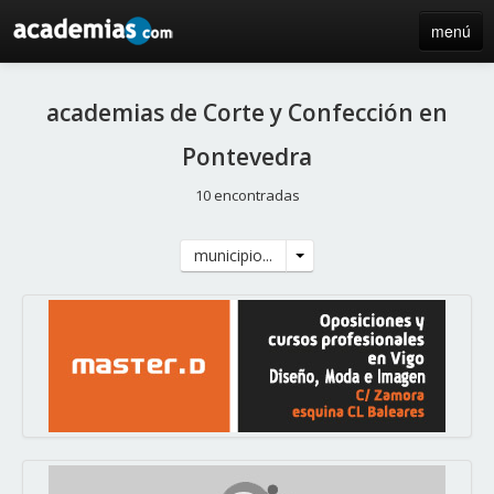
menú
inicio
academias de Corte y Confección en
blog
Pontevedra
directorio
10 encontradas
iniciar sesión / registro de centros
municipio...