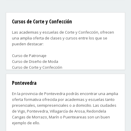
Cursos de Corte y Confección
Las academias y escuelas de Corte y Confección, ofrecen
una amplia oferta de clases y cursos entre los que se
pueden destacar:
Curso de Patronaje
Curso de Diseño de Moda
Curso de Corte y Confección
Curso de Máquina ...
Pontevedra
Tanto a nivel profesional preparándote para un puesto de
trabajo, como a nivel personal para que puedas diseñar,
En la provincia de Pontevedra podrás encontrar una amplia
confeccionar o arreglar tu vestuario.
oferta formativa ofrecida por academias y escuelas tanto
presenciales, semipresenciales o a domicilio. Las ciudades
Contacta ahora con las academias que más te convengan y
de Vigo, Pontevedra, Villagarcía de Arosa, Redondela
disfruta lo antes posible con tu curso.
Cangas de Morrazo, Marín o Puenteareas son un buen
ejemplo de ello.