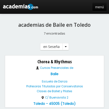
menú
inicio
academias de Baile en Toledo
blog
7 encontradas
directorio
en Seseña
iniciar sesión / registro de centros
Chorea & Rhythmus
Cursos Presenciales de
Baile
Escuela de Danza
Profesoras Tituladas por Conservatorios
Clases de Ballet y Pilates
C/ Buenavista 2
Toledo - 45005 (Toledo)