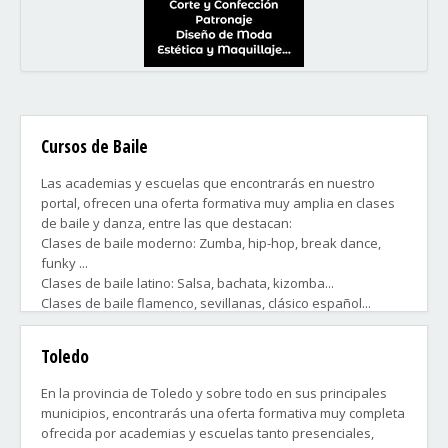
Cursos de Baile
Las academias y escuelas que encontrarás en nuestro
portal, ofrecen una oferta formativa muy amplia en clases
de baile y danza, entre las que destacan:
Clases de baile moderno: Zumba, hip-hop, break dance,
funky ...
Clases de baile latino: Salsa, bachata, kizomba...
Clases de baile flamenco, sevillanas, clásico español...
Clases de baile para bodas, danza del vientre...
Clases de ballet clásico.
Toledo
Preparación de Exámenes de acceso a conservatorios... y
muchos más.
En la provincia de Toledo y sobre todo en sus principales
municipios, encontrarás una oferta formativa muy completa
Tanto para niveles básico, medio o avanzado y para niños,
ofrecida por academias y escuelas tanto presenciales,
o para adultos.