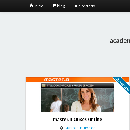
inicio
blog
directorio
academi
master.D Cursos OnLine
Cursos On-line de