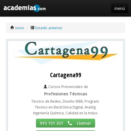
menú
iniciar sesión / registro de centros
inicio
/
listado anterior
Cartagena99
Cursos Presenciales de
Profesiones Técnicas
Técnico de Redes, Diseño WEB, Program.
Técnico en Electrónica Digital, Analóg.
Ingeniería Química, Calidad en la Indus.
915 151 321
Llamar