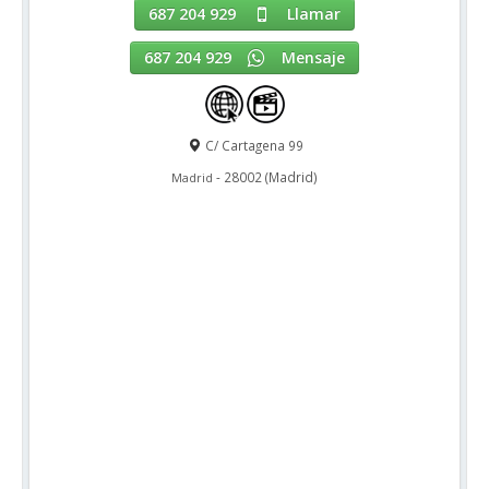
687 204 929
Llamar
687 204 929
Mensaje
C/ Cartagena 99
-
28002
(
Madrid
)
Madrid