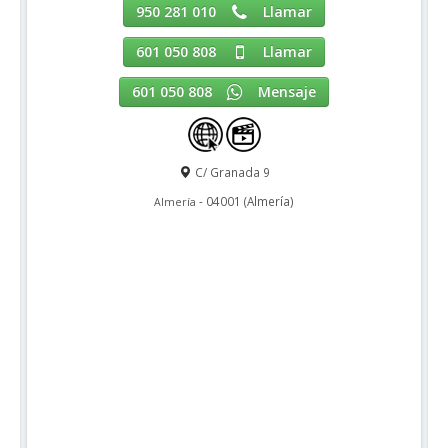
950 281 010
Llamar
601 050 808
Llamar
601 050 808
Mensaje
C/ Granada 9
-
04001
(
Almería
)
Almería