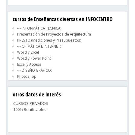
Desde 1.985, nos avalan nuestra especialización y
experiencia.
cursos de Enseñanzas diversas en INFOCENTRO
--- INFORMÁTICA TÉCNICA:
Presentación de Proyectos de Arquitectura
PRESTO (Mediciones y Presupuestos)
--- OFIMÁTICA E INTERNET:
Word y Excel
Word y Power Point
Excel y Access
--- DISEÑO GRÁFICO:
Photoshop
Diseño de Páginas Web
--- IDIOMAS
otros datos de interés
Inglés nivel Básico
Inglés nivel Medio
- CURSOS PRIVADOS
- 100% Bonificables