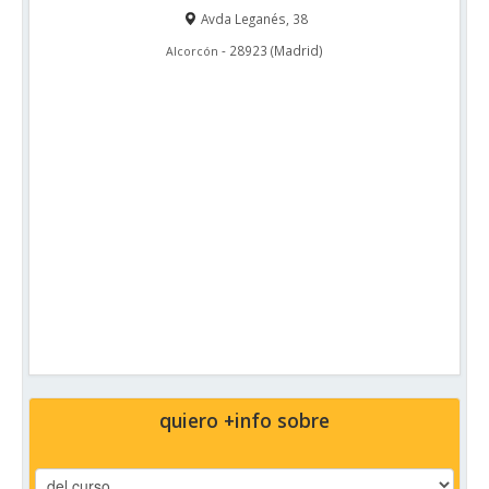
Avda Leganés, 38
-
28923
(
Madrid
)
Alcorcón
quiero +info sobre