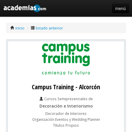
menú
iniciar sesión / registro de centros
inicio
/
listado anterior
Campus Training - Alcorcón
Cursos Semipresenciales de
Decoración e Interiorismo
Decorador de Interiores
Organización Eventos y Wedding Planner
Títulos Propios