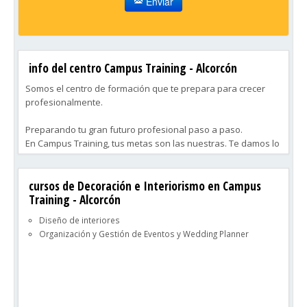
Enviar
info del centro Campus Training - Alcorcón
Somos el centro de formación que te prepara para crecer
profesionalmente.
Preparando tu gran futuro profesional paso a paso.
En Campus Training, tus metas son las nuestras. Te damos lo
necesario para que, al terminar tu preparación, trabajes en
tu campo y emprendas tu carrera profesional. Ya sea crecer
cursos de Decoración e Interiorismo en Campus
en tu empresa, buscar nuevas oportunidades o ampliar
Training - Alcorcón
conocimientos, te apoyamos en cada etapa. Nuestro objetivo
es que logres el tuyo.
Diseño de interiores
Organización y Gestión de Eventos y Wedding Planner
Un equipo de especialistas siempre a tu lado.
Durante tu formación con Campus Training, contarás con dos
figuras clave que te apoyarán en todo momento.
1. Tutorías personales
2. Profesores especialistas