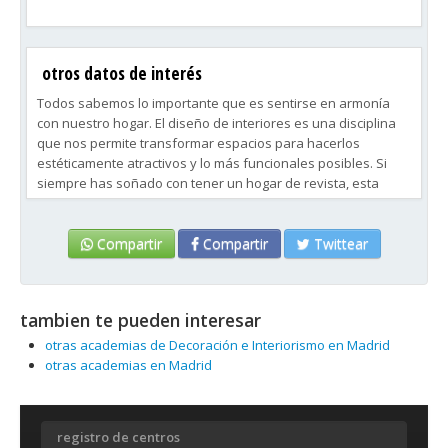
otros datos de interés
Todos sabemos lo importante que es sentirse en armonía
con nuestro hogar. El diseño de interiores es una disciplina
que nos permite transformar espacios para hacerlos
estéticamente atractivos y lo más funcionales posibles. Si
siempre has soñado con tener un hogar de revista, esta
formación es perfecta para ti.
Campus Training te acerca su curso de Diseño de Interiores
Compartir
Compartir
Twittear
para que explores los fundamentos del interiorismo, desde
su conceptualización hasta la puesta en práctica.
Aprenderás no solo a cumplir con las necesidades estéticas
tambien te pueden interesar
de un espacio, sino también a reflejar tu personalidad a
través del arte del diseño de interiores.
otras academias de Decoración e Interiorismo en Madrid
otras academias en Madrid
registro de centros