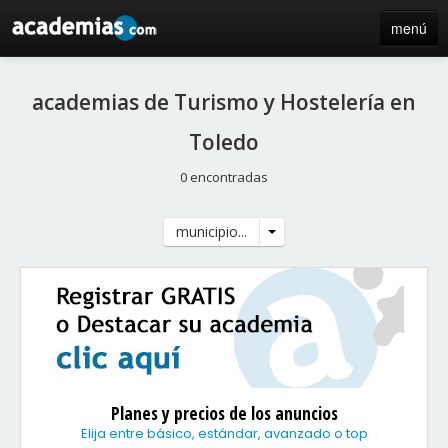
menú
inicio
academias de Turismo y Hostelería en
blog
Toledo
directorio
0 encontradas
iniciar sesión / registro de centros
municipio...
Planes y precios de los anuncios
Elija entre básico, estándar, avanzado o top