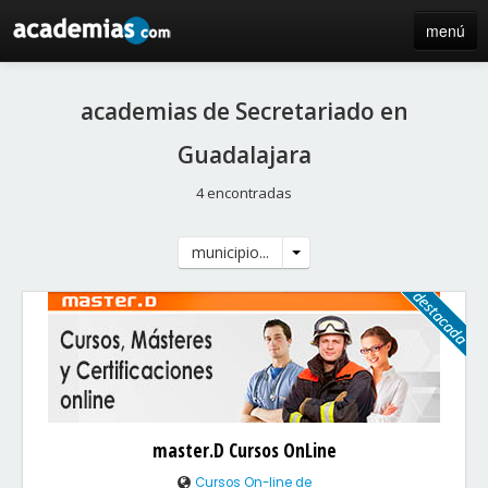
menú
inicio
academias de Secretariado en
blog
Guadalajara
directorio
4 encontradas
iniciar sesión / registro de centros
municipio...
master.D Cursos OnLine
Cursos On-line de