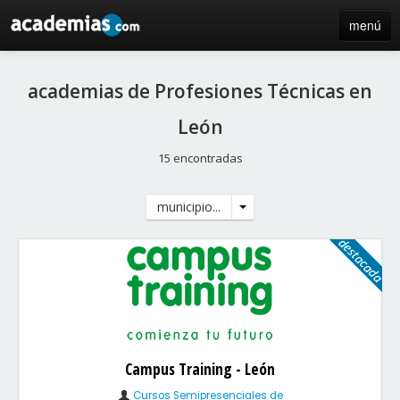
menú
inicio
academias de Profesiones Técnicas en
blog
León
directorio
15 encontradas
iniciar sesión / registro de centros
municipio...
Campus Training - León
Cursos Semipresenciales de