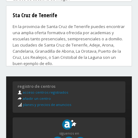
Cursos de micropigmentación
Cursos de tatuajes
Sta Cruz de Tenerife
Cursos de ayudante de peluquería
Cursos de oficial de peluquería
En la provincia de Santa Cruz de Tenerife puedes encontrar
Cursos de maquillaje profesional
una amplia oferta formativa ofrecida por academias y
Cursos de caracterización y efectos especiales
escuelas tanto presenciales, semipresenciales o a domilio.
Las ciudades de Santa Cruz de Tenerife, Adeje, Arona,
Contacta ahora con las academias que más te convengan y
Candelaria, Granadilla de Abona, La Orotava, Puerto de la
disfruta lo antes posible con el curso que te preparará
Cruz, Los Realejos, o San Cristobal de la Laguna son un
profesionalmente para poder ocupar un puesto de trabajo
buen ejemplo de ello.
en el mundo de la Peluquería y de la Estética.
Distritos y Barrios de la ciudad de Santa Cruz de Tenerife:
registro de centros
1. ANAGA:
acceso centros registrados
Afur, Almáciga, Benijo, Casas de La Cumbre, Catalanes,
añadir un centro
Chamorga, Cueva Bermeja, El Bailadero, El Draguillo, El
planes y precios de anuncios
Suculum, Igueste de San Andrés, La Alegría, La Cumbrilla,
Lomo de Las Bodegas, Los Campitos, María Jiménez, Roque
Negro, San Andrés, Taborno, Taganana, Valle Tahodio y
Valleseco.
síguenos en
2. CENTRO - IFARA: