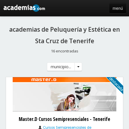
menú
inicio
academias de Peluquería y Estética en
blog
Sta Cruz de Tenerife
directorio
16 encontradas
iniciar sesión / registro de centros
municipio...
Master.D Cursos Semipresenciales - Tenerife
Cursos Semipresenciales de