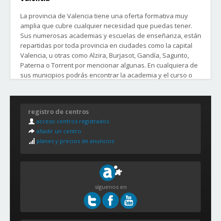
La provincia de Valencia tiene una oferta formativa muy
amplia que cubre cualquier necesidad que puedas tener.
Sus numerosas academias y escuelas de enseñanza, están
repartidas por toda provincia en ciudades como la capital
Valencia, u otras como Alzira, Burjasot, Gandía, Sagunto,
Paterna o Torrent por mencionar algunas. En cualquiera de
sus municipios podrás encontrar la academia y el curso o
clases que buscas.
Distritos y Barrios de la Ciudad de Valencia:
registro de centros
1. CIUTAT VELLA
acceso centros registrados
La Seu
añadir un centro
La Xerea
planes y precios de anuncios
El Carme
El Pilar (Velluters)
El Mercat
Sant Francesc
síguenos en
2. EIXAMPLE
Ruzafa
El Pla del Remei