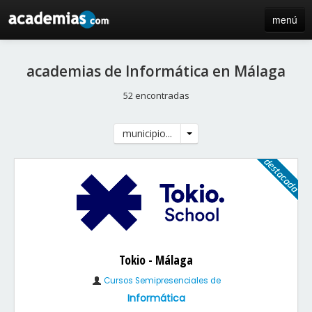
menú
inicio
academias de Informática en Málaga
blog
52 encontradas
directorio
municipio...
iniciar sesión / registro de centros
Tokio - Málaga
Cursos Semipresenciales de
Informática