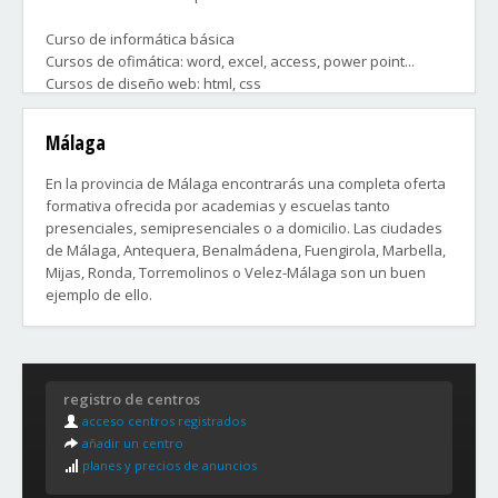
Curso de informática básica
Cursos de ofimática: word, excel, access, power point...
Cursos de diseño web: html, css
Cursos de aplicaciones web
Cursos de robótica
Málaga
Cursos de diseño gráfico: photoshop, illustrator...
Cursos de diseño técnico: 2D, 3D ...
En la provincia de Málaga encontrarás una completa oferta
Cursos de desarrollo de videojuegos
formativa ofrecida por academias y escuelas tanto
Cursos de lenguajes de programación
presenciales, semipresenciales o a domicilio. Las ciudades
Cursos de gestión empresarial
de Málaga, Antequera, Benalmádena, Fuengirola, Marbella,
Mijas, Ronda, Torremolinos o Velez-Málaga son un buen
y muchos otros que te ayudarán a conseguir un trabajo en
ejemplo de ello.
el que se utilicen Tecnologías de la Información.
Distritos y Barrios de la ciudad de Málaga:
Contacta ahora con las academias que más te convengan,
para comenzar cuanto antes tu curso.
1. CENTRO
registro de centros
Barcenillas, Campos Elíseos, Cañada de los Ingleses,
acceso centros registrados
Capuchinos, Centro Histórico, Conde de Ureña, Cristo de la
añadir un centro
Epidemia, El Ejido, El Molinillo, Ensanche Centro, La Caleta, La
planes y precios de anuncios
Goleta, La Malagueta, La Manía, La Merced, La Trinidad, La
Victoria, Lagunillas, Los Antonios, Mármoles, Monte Sancha,