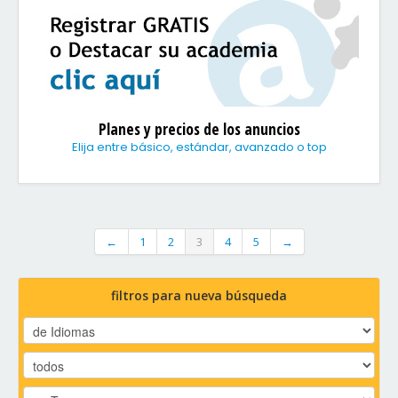
Planes y precios de los anuncios
Elija entre básico, estándar, avanzado o top
←
1
2
3
4
5
→
filtros para nueva búsqueda