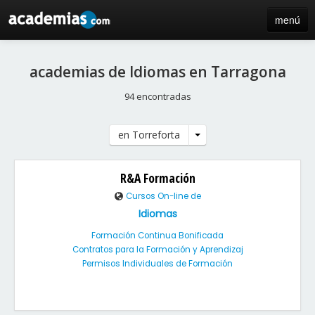
menú
inicio
academias de Idiomas en Tarragona
blog
94 encontradas
directorio
en Torreforta
iniciar sesión / registro de centros
R&A Formación
Cursos On-line de
Idiomas
Formación Continua Bonificada
Contratos para la Formación y Aprendizaj
Permisos Individuales de Formación