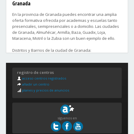
Granada
En la provincia de Granada puedes encontrar una amplia
oferta formativa ofrecida por academias y escuelas tanto
presenciales, semipresenciales o a domicilio. Las ciudades
de Granada, Almuñécar, Armilla, Baza, Guadix, Loja,
Maracena, Motril o la Zubia son un buen ejemplo de ello.
Distritos y Barrios de la ciudad de Granada:
1. ALBAICÍN
Albaicín, El Fargue, Haza Grande y Sacromonte.
registro de centros
acceso centros registrados
2. BEIRO
añadir un centro
Joaquina Eguaras, La Cruz, Pajaritos, Plaza de Toros-
planes y precios de anuncios
Doctores-San Lázaro y San Francisco Javier y San Ildefonso.
3. CENTRO
Centro-Sagrario y Realejo-San Matías.
síguenos en
4. CHANA
Angustias-Chana-Encina, Bobadilla y Cerrillo de Maracena.