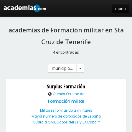
menú
inicio
academias de Formación militar en Sta
blog
Cruz de Tenerife
directorio
4 encontradas
iniciar sesión / registro de centros
municipio...
Surplus Formación
Cursos On-line de
Formación militar
Militares formando a militares
Mayor número de aprobados de España
Guardia Civil, Cabos del ET y EA,Cabo 1º