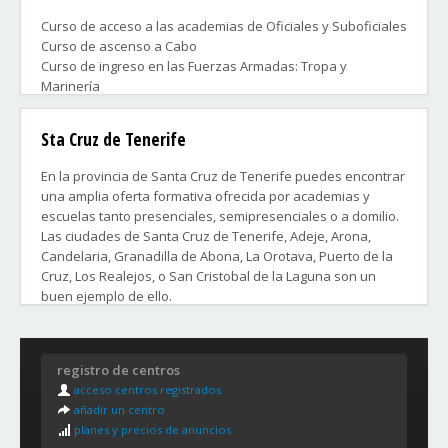
Curso de acceso a las academias de Oficiales y Suboficiales
Curso de ascenso a Cabo
Curso de ingreso en las Fuerzas Armadas: Tropa y
Marinería
Oposiciones a Fuerzas y Cuerpos de Seguridad
Sta Cruz de Tenerife
Cursos que te preparan profesionalmente para poder
ocupar un puesto de trabajo en el ámbito militar.
En la provincia de Santa Cruz de Tenerife puedes encontrar
una amplia oferta formativa ofrecida por academias y
Contacta ahora con las academias que más te convengan y
escuelas tanto presenciales, semipresenciales o a domilio.
aprovecha lo antes posible tu curso.
Las ciudades de Santa Cruz de Tenerife, Adeje, Arona,
Candelaria, Granadilla de Abona, La Orotava, Puerto de la
Cruz, Los Realejos, o San Cristobal de la Laguna son un
buen ejemplo de ello.
Distritos y Barrios de la ciudad de Santa Cruz de Tenerife:
registro de centros
1. ANAGA:
acceso centros registrados
Afur, Almáciga, Benijo, Casas de La Cumbre, Catalanes,
añadir un centro
Chamorga, Cueva Bermeja, El Bailadero, El Draguillo, El
planes y precios de anuncios
Suculum, Igueste de San Andrés, La Alegría, La Cumbrilla,