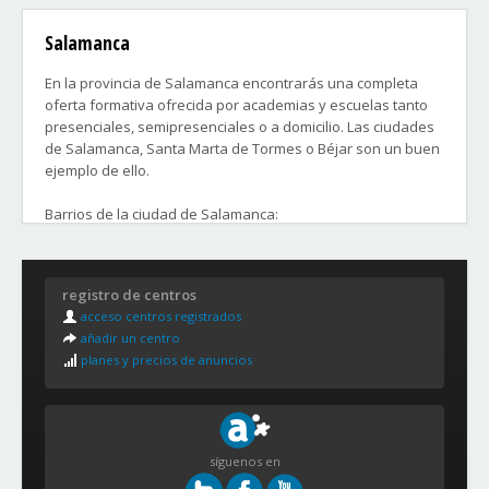
Salamanca
En la provincia de Salamanca encontrarás una completa
oferta formativa ofrecida por academias y escuelas tanto
presenciales, semipresenciales o a domicilio. Las ciudades
de Salamanca, Santa Marta de Tormes o Béjar son un buen
ejemplo de ello.
Barrios de la ciudad de Salamanca:
Garrido Norte
Pizarrales
registro de centros
Carmelitas - Oeste
acceso centros registrados
Garrido Sur
añadir un centro
Rollo - Las pajas
planes y precios de anuncios
Prosperidad
Salesas
Labradores
Vidal
Chinchibarra
síguenos en
Delicias