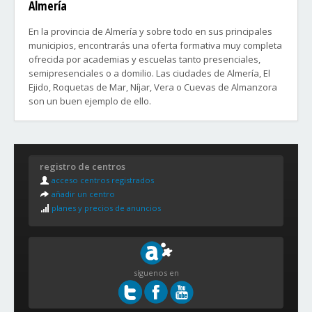
Almería
En la provincia de Almería y sobre todo en sus principales
municipios, encontrarás una oferta formativa muy completa
ofrecida por academias y escuelas tanto presenciales,
semipresenciales o a domilio. Las ciudades de Almería, El
Ejido, Roquetas de Mar, Níjar, Vera o Cuevas de Almanzora
son un buen ejemplo de ello.
Zonas y Barrios de la ciudad de Almería:
ZONA A.
registro de centros
Ciudad Jardín
acceso centros registrados
Cortijo Grande
añadir un centro
Nueva Almería
planes y precios de anuncios
Tagarete
El Zapillo
500 viviendas
ZONA B.
síguenos en
Casco Histórico
Castell del Rey
Cerro de San Cristóbal