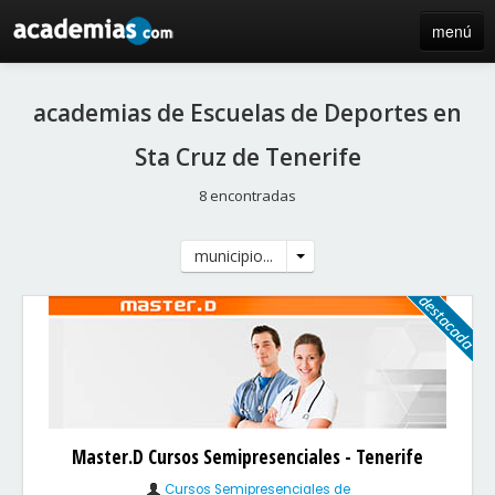
menú
inicio
academias de Escuelas de Deportes en
blog
Sta Cruz de Tenerife
directorio
8 encontradas
iniciar sesión / registro de centros
municipio...
Master.D Cursos Semipresenciales - Tenerife
Cursos Semipresenciales de