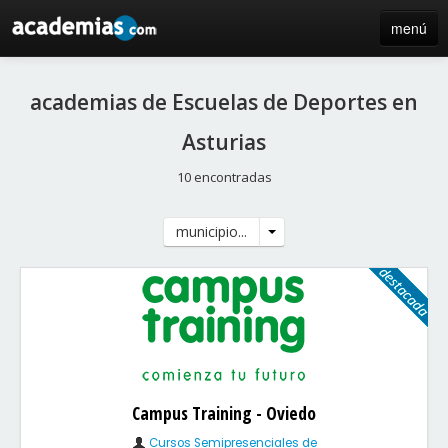
menú
inicio
academias de Escuelas de Deportes en
blog
Asturias
directorio
10 encontradas
iniciar sesión / registro de centros
municipio...
Campus Training - Oviedo
Cursos Semipresenciales de