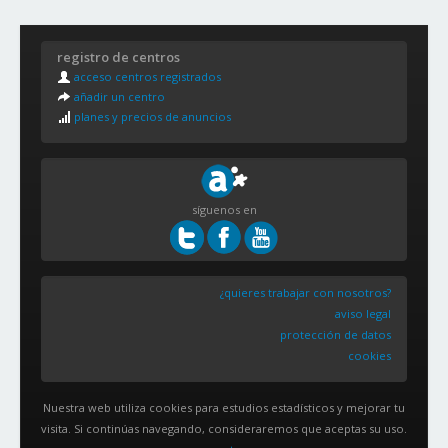
1. Centro y Casco Histórico
2. Las Campas y San Claudio
registro de centros
3. La Corredoria y Ventanielles
acceso centros registrados
4. San Lázaro y Otero
añadir un centro
5. El Cristo y Buenavista
planes y precios de anuncios
6. Zona Rural 1
7. Zona Rural 2
síguenos en
¿quieres trabajar con nosotros?
aviso legal
protección de datos
cookies
Nuestra web utiliza cookies para estudios estadísticos y mejorar tu
visita. Si continúas navegando, consideraremos que aceptas su uso.