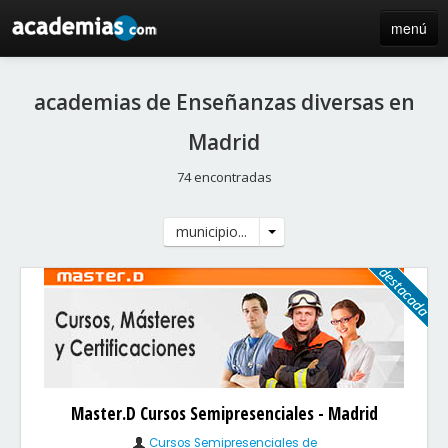
menú
inicio
academias de Enseñanzas diversas en
blog
Madrid
directorio
74 encontradas
iniciar sesión / registro de centros
municipio...
Master.D Cursos Semipresenciales - Madrid
Cursos Semipresenciales de