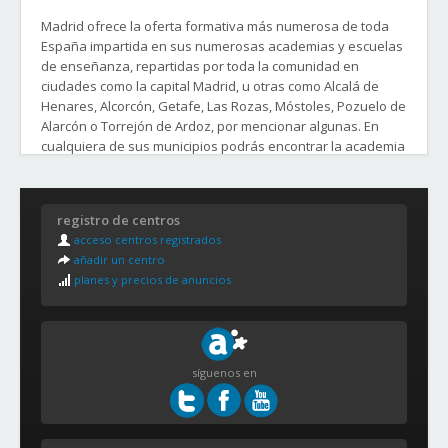
Madrid ofrece la oferta formativa más numerosa de toda
España impartida en sus numerosas academias y escuelas
de enseñanza, repartidas por toda la comunidad en
ciudades como la capital Madrid, u otras como Alcalá de
Henares, Alcorcón, Getafe, Las Rozas, Móstoles, Pozuelo de
Alarcón o Torrejón de Ardoz, por mencionar algunas. En
cualquiera de sus municipios podrás encontrar la academia
y el curso o clases que buscas.
Distritos y Barrios de la Ciudad de Madrid:
registro de centros
1. CENTRO
acceso centros registrados
Palacio
añadir un centro
Embajadores
planes y precios de anuncios
Cortes
Justicia
Universidad
Sol
síguenos en
2. ARGANZUELA
Imperial
Acacias
Chopera