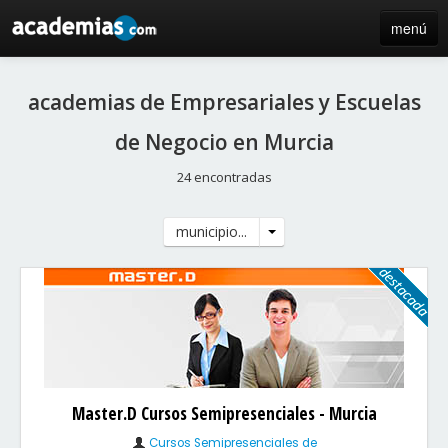
menú
inicio
academias de Empresariales y Escuelas
blog
de Negocio en Murcia
directorio
24 encontradas
iniciar sesión / registro de centros
municipio...
Master.D Cursos Semipresenciales - Murcia
Cursos Semipresenciales de