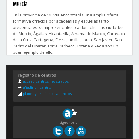
Murcia
En la provincia de Murcia encontrarás una amplia oferta
formativa ofrecida por academias y escuelas tanto
presenciales, semipresenciales o a domicilio. Las ciudades
de Murcia, Águilas, Alcantarilla, Alhama de Murcia, Caravaca
de la Cruz, Cartagena, Cieza, Jumilla, Lorca, San Javier, San
Pedro del Pinatar, Torre Pacheco, Totana o Yecla son un
buen ejemplo de ello.
Distritos y Barrios de la ciudad de Murcia:
registro de centros
1. EL CARMEN
acceso centros registrados
El Carmen, Buenos Aires y Nuestra Señora de la Fuensanta
añadir un centro
planes y precios de anuncios
2. CENTRO-ESTE
La Catedral, San Bartolomé, San Juan, San Lorenzo y Santa
Eulalia
3. CENTRO-OESTE
síguenos en
San Antolín, San Nicolás, San Miguel, Santa Catalina y San
Pedro