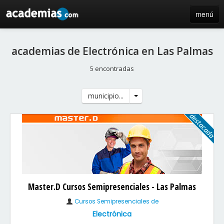
menú
inicio
academias de Electrónica en Las Palmas
blog
5 encontradas
directorio
municipio...
iniciar sesión / registro de centros
Master.D Cursos Semipresenciales - Las Palmas
Cursos Semipresenciales de
Electrónica