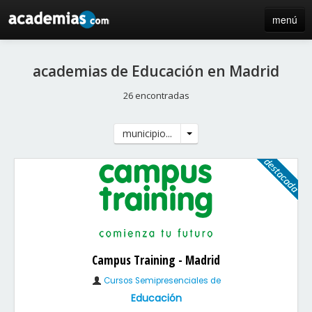
menú
inicio
academias de Educación en Madrid
blog
26 encontradas
directorio
municipio...
iniciar sesión / registro de centros
Campus Training - Madrid
Cursos Semipresenciales de
Educación