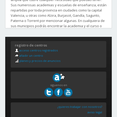
disfruta lo antes posible con tu curso.
Sus numerosas academias y escuelas de enseñanza, están
repartidas por toda provincia en ciudades como la capital
Valencia, u otras como Alzira, Burjasot, Gandía, Sagunto,
Paterna o Torrent por mencionar algunas. En cualquiera de
sus municipios podrás encontrar la academia y el curso o
clases que buscas.
Distritos y Barrios de la Ciudad de Valencia:
registro de centros
1. CIUTAT VELLA
acceso centros registrados
La Seu
añadir un centro
La Xerea
planes y precios de anuncios
El Carme
El Pilar (Velluters)
El Mercat
Sant Francesc
síguenos en
2. EIXAMPLE
Ruzafa
El Pla del Remei
Gran Vía
¿quieres trabajar con nosotros?
aviso legal
3. EXTRAMURS