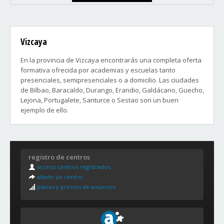
Vizcaya
En la provincia de Vizcaya encontrarás una completa oferta
formativa ofrecida por academias y escuelas tanto
presenciales, semipresenciales o a domicilio. Las ciudades
de Bilbao, Baracaldo, Durango, Erandio, Galdácano, Guecho,
Lejona, Portugalete, Santurce o Sestao son un buen
ejemplo de ello.
Distritos y Barrios de la ciudad de Bilbao:
1. DEUSTO
registro de centros
Arangoiti, Ibarrekolanda, San Ignacio-Elorrieta y San Pedro
acceso centros registrados
de Deusto-La Ribera
añadir un centro
planes y precios de anuncios
2. URÍBARRI
Castaños, Matico-Ciudad Jardín, Uríbarri y Zurbaran-Arabella
3. OTXARKOAGA-TXURDINAGA