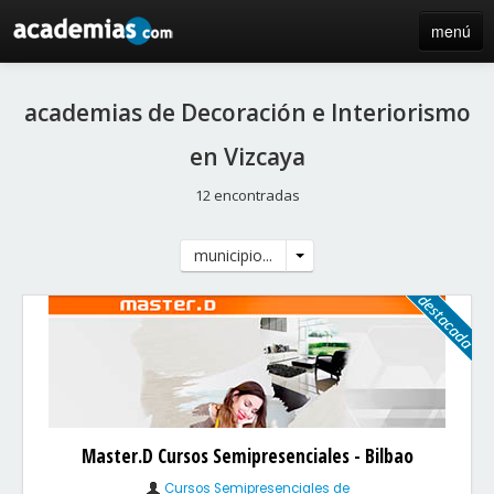
menú
inicio
academias de Decoración e Interiorismo
blog
en Vizcaya
directorio
12 encontradas
iniciar sesión / registro de centros
municipio...
Master.D Cursos Semipresenciales - Bilbao
Cursos Semipresenciales de