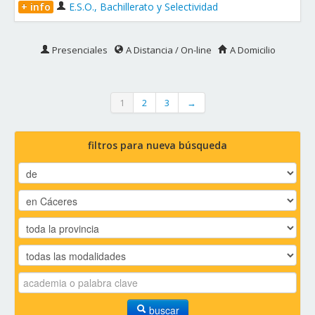
+ info
E.S.O., Bachillerato y Selectividad
Presenciales
A Distancia / On-line
A Domicilio
1
2
3
→
filtros para nueva búsqueda
buscar