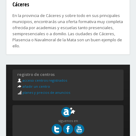
Cáceres
En la provincia de Cáceres y sobre todo en sus principales
municipios, encontrarás una oferta formativa muy completa
ofrecida por academias y escuelas tanto presenciales,
semipresenciales o a domilio. Las ciudades de Cáceres,
Plasencia o Navalmoral de la Mata son un buen ejemplo de
ello.
Barrios de la ciudad de Cáceres:
- Aldea Moret
registro de centros
- Casco Antiguo
acceso centros registrados
- Centro
añadir un centro
- Mejostilla
planes y precios de anuncios
- Norte
- Oeste
- Oeste Nuevo
- Este
- Sur
síguenos en
- Capellanias
- Recinto Ferial