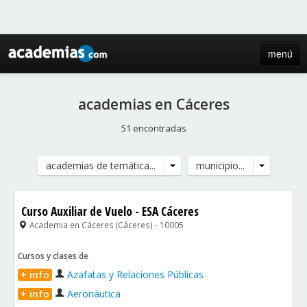
menú
inicio
academias en Cáceres
blog
51 encontradas
directorio
academias de temática...
municipio...
iniciar sesión / registro de centros
Curso Auxiliar de Vuelo - ESA Cáceres
Academia en Cáceres (Cáceres) - 10005
Cursos y clases de
+ info
Azafatas y Relaciones Públicas
+ info
Aeronáutica